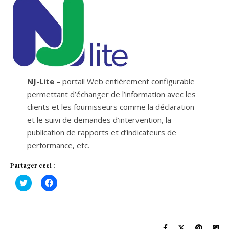
NJ-Lite
– portail Web entièrement configurable
permettant d’échanger de l’information avec les
clients et les fournisseurs comme la déclaration
et le suivi de demandes d’intervention, la
publication de rapports et d’indicateurs de
performance, etc.
Partager ceci :
Click
Click
to
to
share
share
on
on
Twitter
Facebook
(Opens
(Opens
in
in
new
new