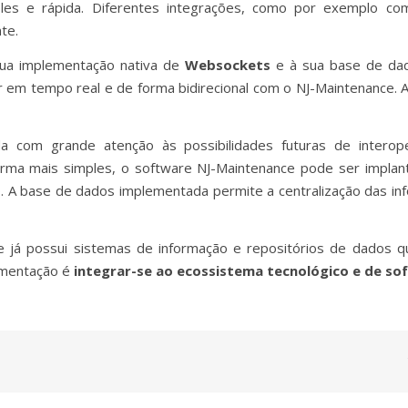
les e rápida. Diferentes integrações, como por exemplo c
te.
sua implementação nativa de
Websockets
e à sua base de dado
 em tempo real e de forma bidirecional com o NJ-Maintenance.
da com grande atenção às possibilidades futuras de interop
forma mais simples, o software NJ-Maintenance pode ser imp
 A base de dados implementada permite a centralização das in
 já possui sistemas de informação e repositórios de dados q
ementação é
integrar-se ao ecossistema tecnológico e de sof